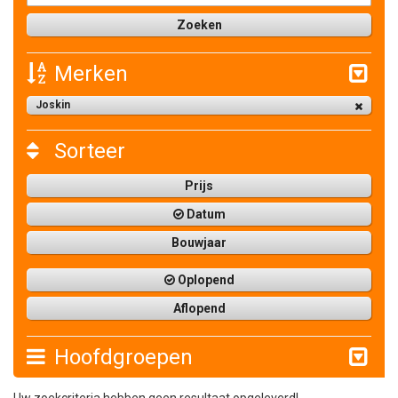
Merken
Joskin
Sorteer
Prijs
Datum
Bouwjaar
Oplopend
Aflopend
Hoofdgroepen