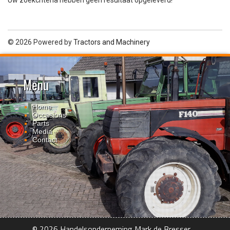
Uw zoekcriteria hebben geen resultaat opgeleverd!
© 2026 Powered by
Tractors and Machinery
Menu
Home
Occasions
Parts
Media
Contact
© 2026 Handelsonderneming Mark de Bresser