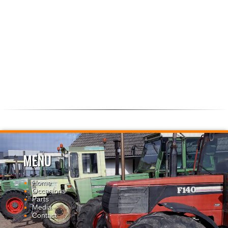
MENU
Home
Occasions
Parts
Media
Contact