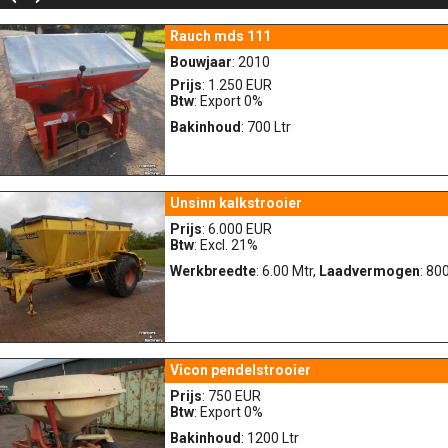
Rauch mds 111
Bouwjaar
: 2010
Prijs
: 1.250 EUR
Btw
: Export 0%
Bakinhoud
: 700 Ltr
Unsinn kalkstrooier
Prijs
: 6.000 EUR
Btw
: Excl. 21%
Werkbreedte
: 6.00 Mtr,
Laadvermogen
: 80
Vicon pendelstrooier
Prijs
: 750 EUR
Btw
: Export 0%
Bakinhoud
: 1200 Ltr