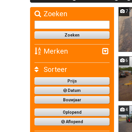
7
Zoeken
Merken
6
Sorteer
Prijs
Datum
Bouwjaar
4
Oplopend
Aflopend