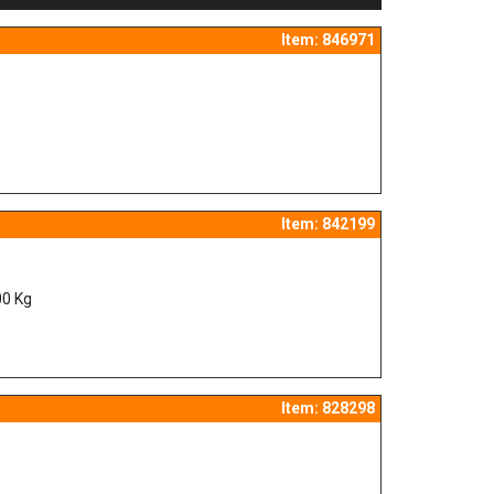
Item: 846971
Item: 842199
00 Kg
Item: 828298