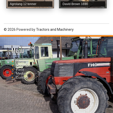
Agrolang 12 tonner
David Brown 1690
© 2026 Powered by
Tractors and Machinery
Menu
Home
Occasions
Parts
Media
Contact