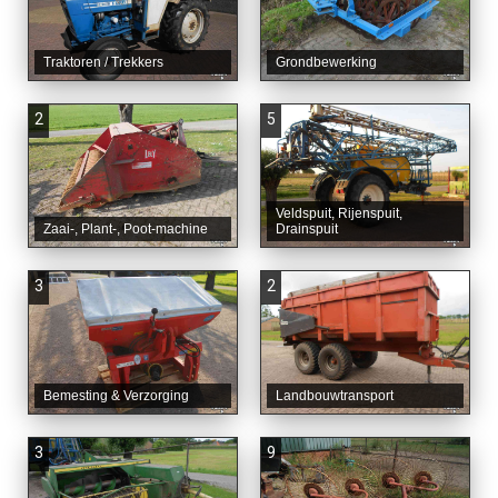
Traktoren / Trekkers
Grondbewerking
2
5
Veldspuit, Rijenspuit,
Zaai-, Plant-, Poot-machine
Drainspuit
3
2
Bemesting & Verzorging
Landbouwtransport
3
9