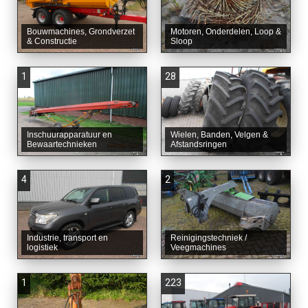
Bouwmachines, Grondverzet
Motoren, Onderdelen, Loop &
& Constructie
Sloop
1
28
Inschuurapparatuur en
Wielen, Banden, Velgen &
Bewaartechnieken
Afstandsringen
4
2
Industrie, transport en
Reinigingstechniek /
logistiek
Veegmachines
1
223