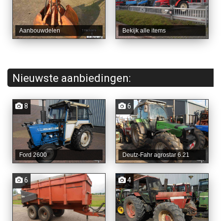
Aanbouwdelen
Bekijk alle items
Nieuwste aanbiedingen:
8
6
Ford 2600
Deutz-Fahr agrostar 6.21
6
4