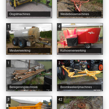
Oogstmachines
Weidebouwmachines
1
4
Mestverwerking
Kuilvoerverwerking
1
2
Beregeningstechniek
Boomkwekerijmachines
3
42