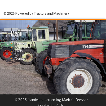
© 2026 Powered by
Tractors and Machinery
Menu
Home
Occasions
Parts
Media
Contact
© 2026 Handelsonderneming Mark de Bresser
Created by A.I.B.