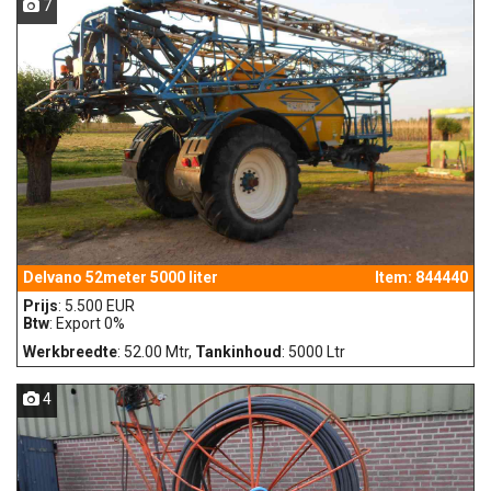
7
Delvano 52meter 5000 liter
Item: 844440
Prijs
: 5.500 EUR
Btw
: Export 0%
Werkbreedte
: 52.00 Mtr,
Tankinhoud
: 5000 Ltr
4