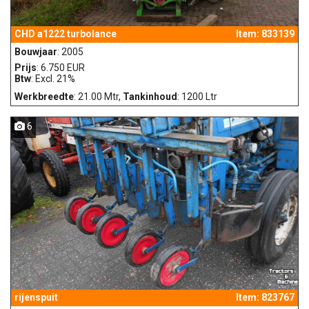
CHD a1222 turbolance
Item: 833139
Bouwjaar
: 2005
Prijs
: 6.750 EUR
Btw
: Excl. 21%
Werkbreedte
: 21.00 Mtr,
Tankinhoud
: 1200 Ltr
6
rijenspuit
Item: 823767