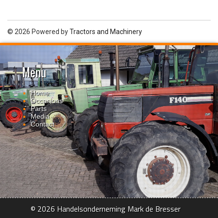
© 2026 Powered by
Tractors and Machinery
Menu
Home
Occasions
Parts
Media
Contact
© 2026 Handelsonderneming Mark de Bresser