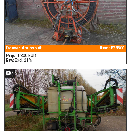
Douven drainspuit
Item: 838501
Prijs
: 1.300 EUR
Btw
: Excl. 21%
5