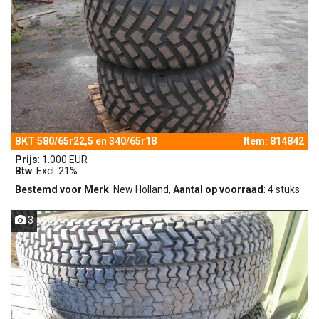
BKT 580/65r22,5 en 340/65r18
Item: 814842
Prijs
: 1.000 EUR
Btw
: Excl. 21%
Bestemd voor Merk
: New Holland,
Aantal op voorraad
: 4 stuks
3