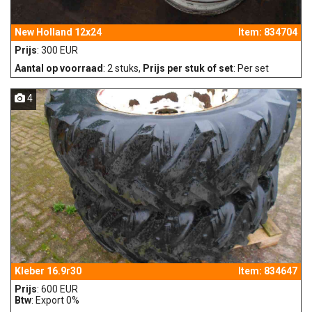
New Holland 12x24
Item: 834704
Prijs
: 300 EUR
Aantal op voorraad
: 2 stuks,
Prijs per stuk of set
: Per set
4
Kleber 16.9r30
Item: 834647
Prijs
: 600 EUR
Btw
: Export 0%