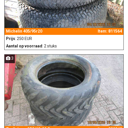
Michelin 405/95r20
Item: 811564
Prijs
: 250 EUR
Aantal op voorraad
: 2 stuks
3