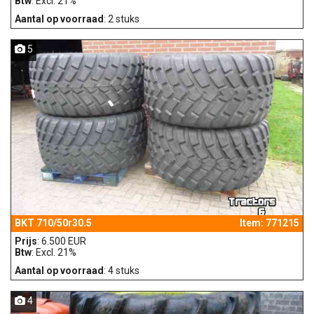
Btw
: Excl. 21%
Aantal op voorraad
: 2 stuks
5
BKT 710/50r30.5
Item: 771215
Prijs
: 6.500 EUR
Btw
: Excl. 21%
Aantal op voorraad
: 4 stuks
4