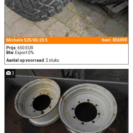
Michelin 525/65r20.5
Item: 836999
Prijs
: 650 EUR
Btw
: Export 0%
Aantal op voorraad
: 2 stuks
3