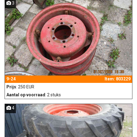
3
9-24
Item: 803229
Prijs
: 250 EUR
Aantal op voorraad
: 2 stuks
4