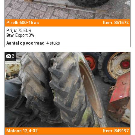
Pirelli 600-16 as
Item: 851572
Prijs
: 75 EUR
Btw
: Export 0%
Aantal op voorraad
: 4 stuks
2
Molcon 12,4-32
Item: 849197