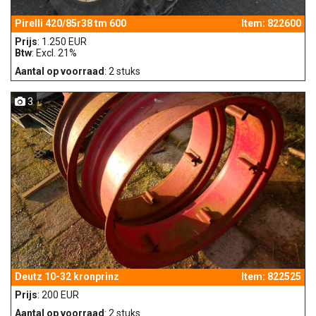
Pirelli 420/85r38 tm 600
Item: 822600
Prijs
: 1.250 EUR
Btw
: Excl. 21%
Aantal op voorraad
: 2 stuks
3
Deutz 10-32 kronprinz
Item: 822525
Prijs
: 200 EUR
Aantal op voorraad
: 2 stuks