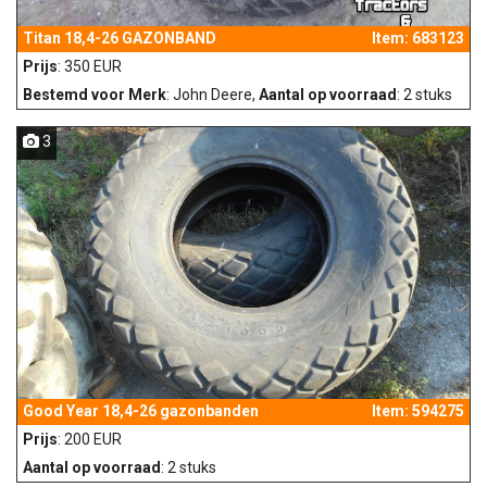
Titan 18,4-26 GAZONBAND
Item: 683123
Prijs
: 350 EUR
Bestemd voor Merk
: John Deere,
Aantal op voorraad
: 2 stuks
3
Good Year 18,4-26 gazonbanden
Item: 594275
Prijs
: 200 EUR
Aantal op voorraad
: 2 stuks