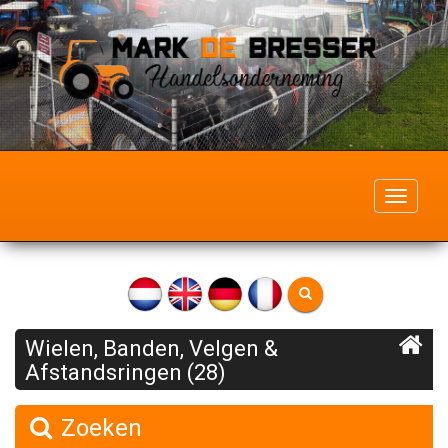
Toggle
navigati
Wielen, Banden, Velgen &
Afstandsringen (28)
Zoeken