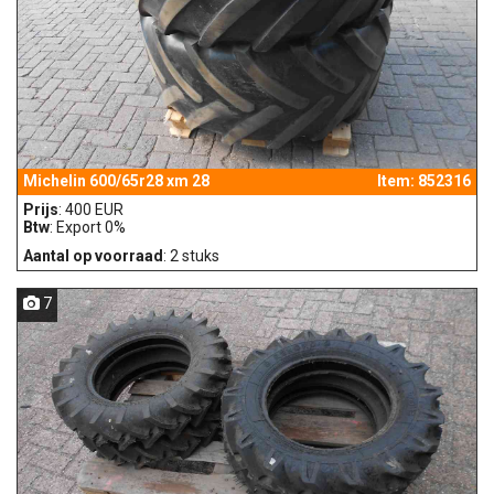
Michelin 600/65r28 xm 28
Item: 852316
Prijs
: 400 EUR
Btw
: Export 0%
Aantal op voorraad
: 2 stuks
7