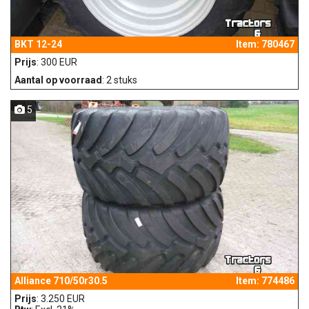
BKT 12-24
Item: 780467
Prijs
: 300 EUR
Aantal op voorraad
: 2 stuks
5
Alliance 710/50r30.5
Item: 774486
Prijs
: 3.250 EUR