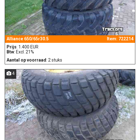
Alliance 650/65r30.5
Item: 722214
Prijs
: 1.400 EUR
Btw
: Excl. 21%
Aantal op voorraad
: 2 stuks
4