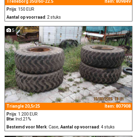
Trelleborg 350/60-22.5
Item: 809849
Prijs
: 150 EUR
Aantal op voorraad
: 2 stuks
5
Triangle 20,5r25
Item: 807908
Prijs
: 1.200 EUR
Btw
: Incl.21%
Bestemd voor Merk
: Case,
Aantal op voorraad
: 4 stuks