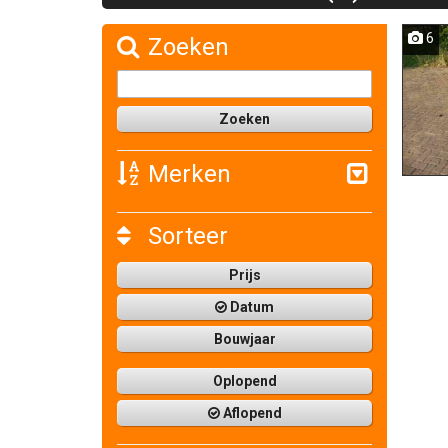
6
Zoeken
Merken
Sorteer
Prijs
Datum
Bouwjaar
Oplopend
Aflopend