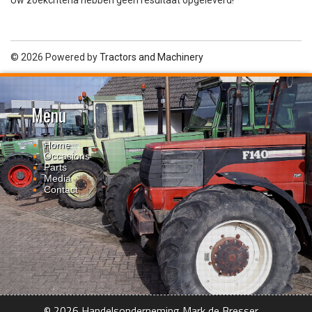
Uw zoekcriteria hebben geen resultaat opgeleverd!
© 2026 Powered by
Tractors and Machinery
Menu
Home
Occasions
Parts
Media
Contact
© 2026 Handelsonderneming Mark de Bresser