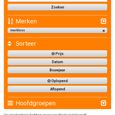
Merken
merkloos
Sorteer
Prijs
Datum
Bouwjaar
Oplopend
Aflopend
Hoofdgroepen