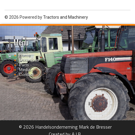
© 2026 Powered by
Tractors and Machinery
Menu
Home
Occasions
Parts
Media
Contact
© 2026 Handelsonderneming Mark de Bresser
Created by A.I.B.