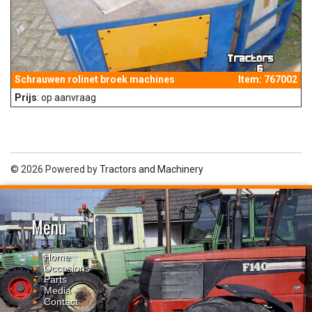
Schrauwen rolinet broek machines
Item: 767002
Prijs
: op aanvraag
© 2026 Powered by
Tractors and Machinery
Menu
Home
Occasions
Parts
Media
Contact