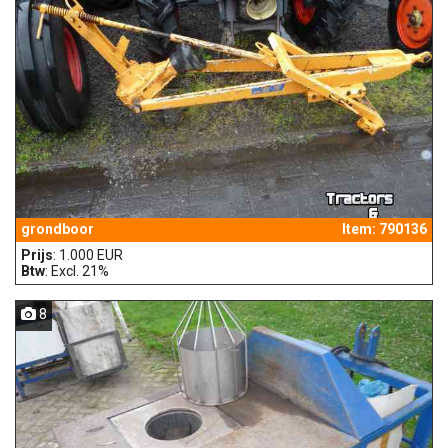
grondboor
Item: 790136
Prijs
: 1.000 EUR
Btw
: Excl. 21%
8