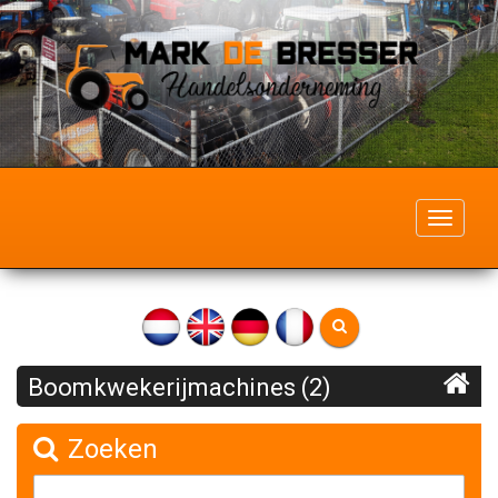
Toggle
navigati
Boomkwekerijmachines (2)
Zoeken