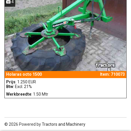
4
Holaras octo 1500
Item: 710073
Prijs
: 1.250 EUR
Btw
: Excl. 21%
Werkbreedte
: 1.50 Mtr
© 2026 Powered by
Tractors and Machinery