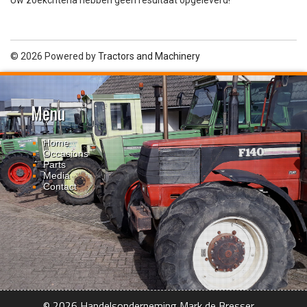
Uw zoekcriteria hebben geen resultaat opgeleverd!
© 2026 Powered by
Tractors and Machinery
Menu
Home
Occasions
Parts
Media
Contact
© 2026 Handelsonderneming Mark de Bresser