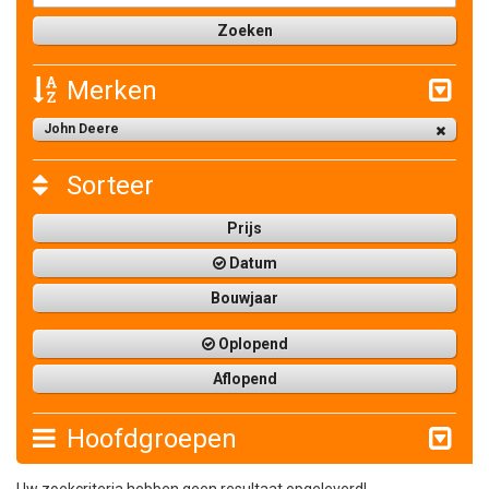
Merken
John Deere
Sorteer
Prijs
Datum
Bouwjaar
Oplopend
Aflopend
Hoofdgroepen