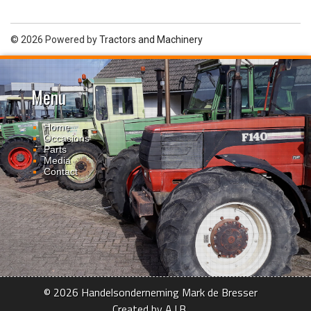
© 2026 Powered by
Tractors and Machinery
Menu
Home
Occasions
Parts
Media
Contact
© 2026 Handelsonderneming Mark de Bresser
Created by A.I.B.