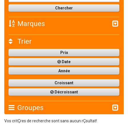
Marques
Trier
Prix
Date
Année
Croissant
Décroissant
Groupes
Vos critÇres de recherche sont sans aucun rÇsultat!