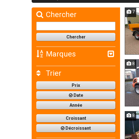
7
Chercher
Marques
8
Trier
Prix
Date
Année
8
Croissant
Décroissant