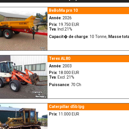
BeBoMa prn 10
Année
: 2026
Prix
: 19.750 EUR
Tva
: Incl.21%
Capacit� de charge
: 10 Tonne,
Masse tota
Terex AL80
Année
: 2003
Prix
: 18.000 EUR
Tva
: Excl. 21%
Puissance
: 70 Ch
Caterpillar d5b lpg
Prix
: 11.000 EUR