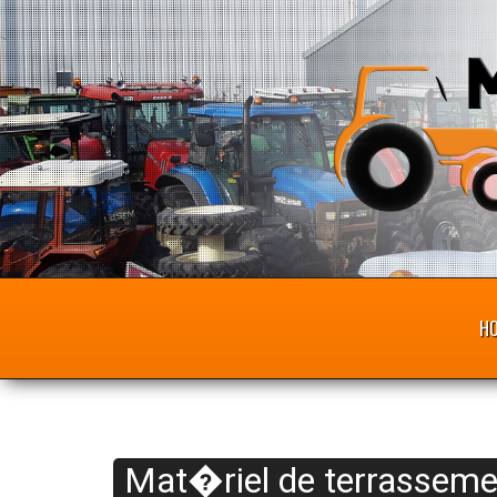
H
Mat�riel de terrassemen