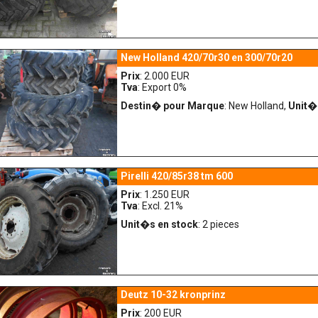
New Holland 420/70r30 en 300/70r20
Prix
: 2.000 EUR
Tva
: Export 0%
Destin� pour Marque
: New Holland,
Unit�
Pirelli 420/85r38 tm 600
Prix
: 1.250 EUR
Tva
: Excl. 21%
Unit�s en stock
: 2 pieces
Deutz 10-32 kronprinz
Prix
: 200 EUR