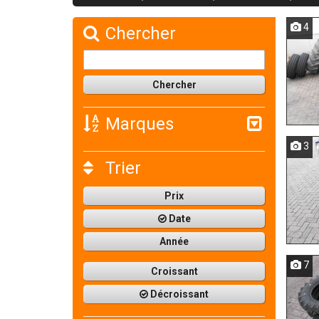
4
Chercher
Marques
3
Trier
Prix
Date
Année
7
Croissant
Décroissant