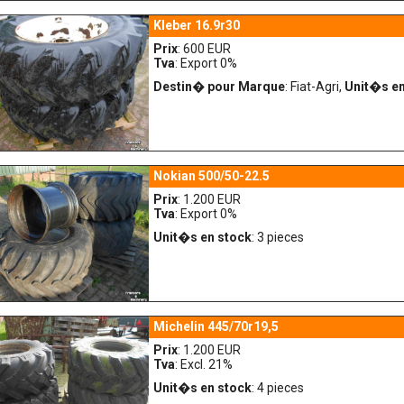
Kleber 16.9r30
Prix
: 600 EUR
Tva
: Export 0%
Destin� pour Marque
: Fiat-Agri,
Unit�s en
Nokian 500/50-22.5
Prix
: 1.200 EUR
Tva
: Export 0%
Unit�s en stock
: 3 pieces
Michelin 445/70r19,5
Prix
: 1.200 EUR
Tva
: Excl. 21%
Unit�s en stock
: 4 pieces