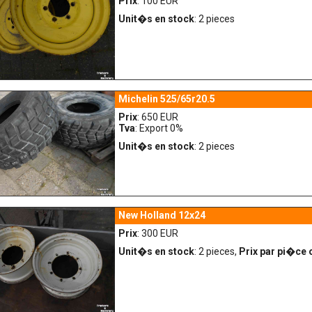
Prix
: 100 EUR
Unit�s en stock
: 2 pieces
Michelin 525/65r20.5
Prix
: 650 EUR
Tva
: Export 0%
Unit�s en stock
: 2 pieces
New Holland 12x24
Prix
: 300 EUR
Unit�s en stock
: 2 pieces,
Prix par pi�ce 