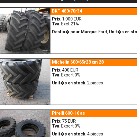
BKT 480/70r34
Prix
: 1.000 EUR
Tva
: Excl. 21%
Destin� pour Marque
: Ford,
Unit�s en st
Michelin 600/65r28 xm 28
Prix
: 400 EUR
Tva
: Export 0%
Unit�s en stock
: 2 pieces
Pirelli 600-16 as
Prix
: 75 EUR
Tva
: Export 0%
Unit�s en stock
: 4 pieces