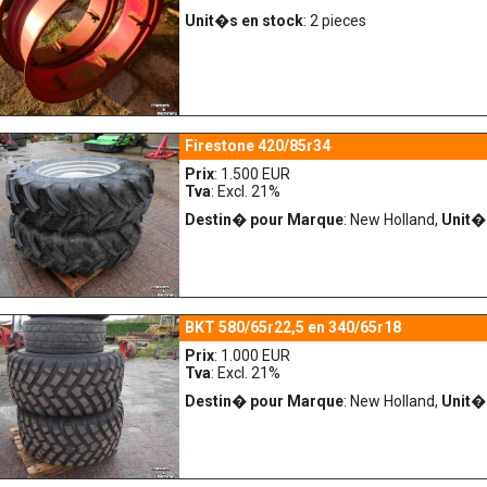
Unit�s en stock
: 2 pieces
Firestone 420/85r34
Prix
: 1.500 EUR
Tva
: Excl. 21%
Destin� pour Marque
: New Holland,
Unit�
BKT 580/65r22,5 en 340/65r18
Prix
: 1.000 EUR
Tva
: Excl. 21%
Destin� pour Marque
: New Holland,
Unit�