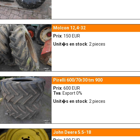
Molcon 12,4-32
Prix
: 150 EUR
Unit�s en stock
: 2 pieces
Pirelli 600/70r30 tm 900
Prix
: 600 EUR
Tva
: Export 0%
Unit�s en stock
: 2 pieces
John Deere 5.5-18