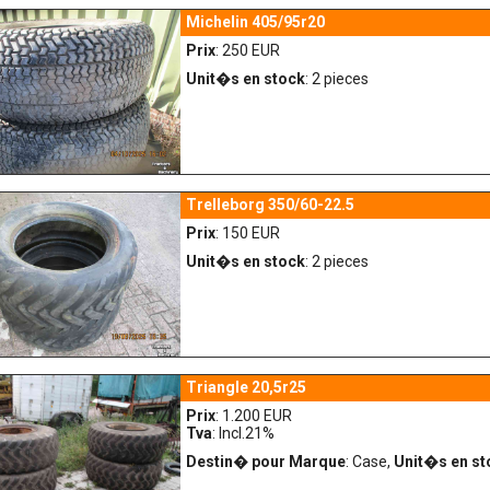
Michelin 405/95r20
Prix
: 250 EUR
Unit�s en stock
: 2 pieces
Trelleborg 350/60-22.5
Prix
: 150 EUR
Unit�s en stock
: 2 pieces
Triangle 20,5r25
Prix
: 1.200 EUR
Tva
: Incl.21%
Destin� pour Marque
: Case,
Unit�s en st