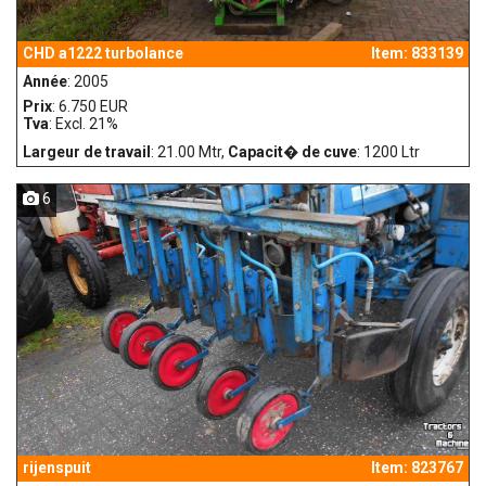
CHD a1222 turbolance
Item: 833139
Année
: 2005
Prix
: 6.750 EUR
Tva
: Excl. 21%
Largeur de travail
: 21.00 Mtr,
Capacit� de cuve
: 1200 Ltr
6
rijenspuit
Item: 823767