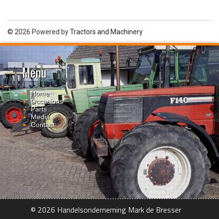
© 2026 Powered by
Tractors and Machinery
Menu
Home
Occasions
Parts
Media
Contact
© 2026 Handelsonderneming Mark de Bresser