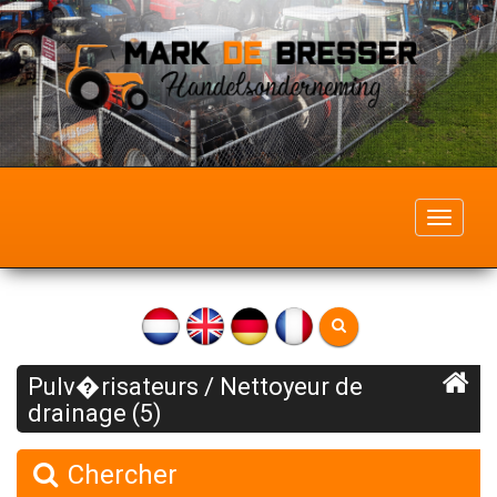
Toggle
navigati
Pulv�risateurs / Nettoyeur de
drainage (5)
Chercher