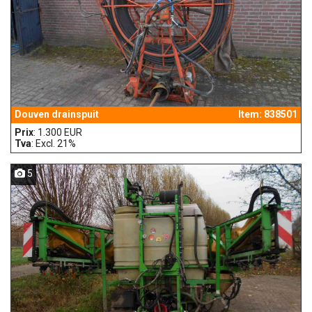
Douven drainspuit
Item: 838501
Prix
: 1.300 EUR
Tva
: Excl. 21%
5