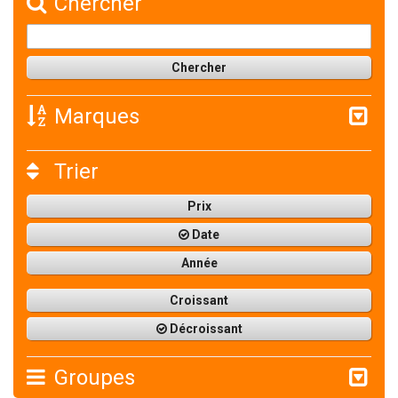
Chercher
Marques
Trier
Prix
Date
Année
Croissant
Décroissant
Groupes