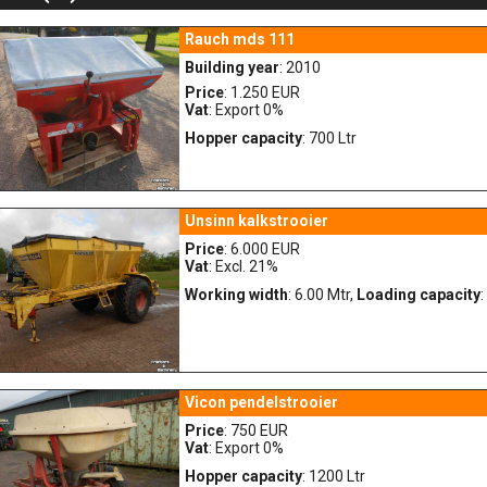
Rauch mds 111
Building year
: 2010
Price
: 1.250 EUR
Vat
: Export 0%
Hopper capacity
: 700 Ltr
Unsinn kalkstrooier
Price
: 6.000 EUR
Vat
: Excl. 21%
Working width
: 6.00 Mtr,
Loading capacity
:
Vicon pendelstrooier
Price
: 750 EUR
Vat
: Export 0%
Hopper capacity
: 1200 Ltr