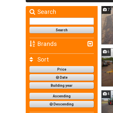
7
Search
Brands
6
Sort
Price
Date
Building year
4
Ascending
Descending