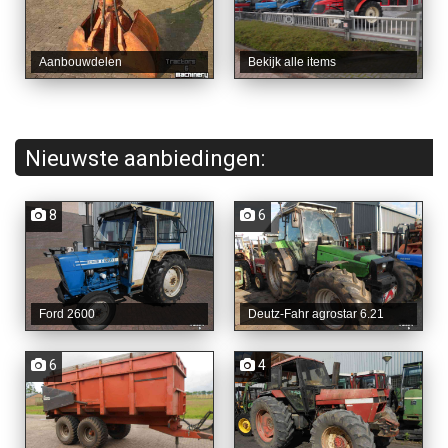
Aanbouwdelen
Bekijk alle items
Nieuwste aanbiedingen:
8
6
Ford 2600
Deutz-Fahr agrostar 6.21
6
4