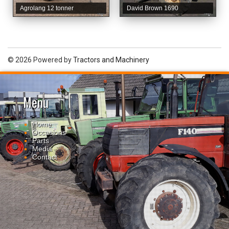
Agrolang 12 tonner
David Brown 1690
© 2026 Powered by
Tractors and Machinery
Menu
Home
Occasions
Parts
Media
Contact