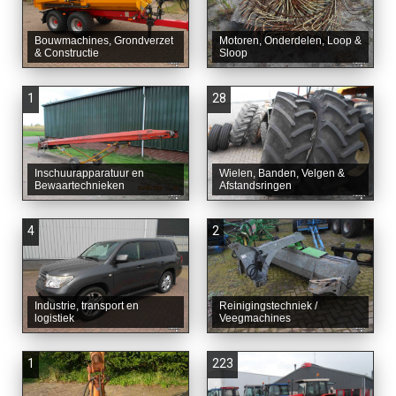
Bouwmachines, Grondverzet
Motoren, Onderdelen, Loop &
& Constructie
Sloop
1
28
Inschuurapparatuur en
Wielen, Banden, Velgen &
Bewaartechnieken
Afstandsringen
4
2
Industrie, transport en
Reinigingstechniek /
logistiek
Veegmachines
1
223