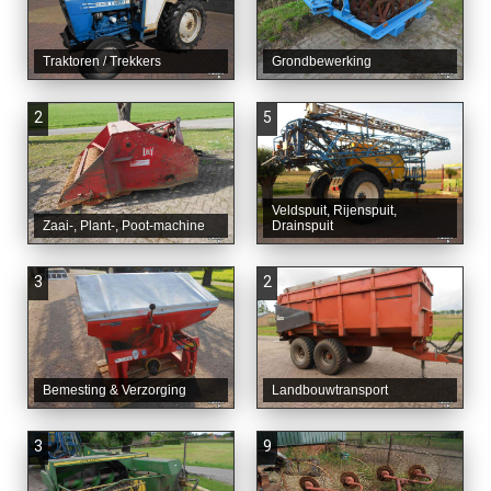
Traktoren / Trekkers
Grondbewerking
2
5
Veldspuit, Rijenspuit,
Zaai-, Plant-, Poot-machine
Drainspuit
3
2
Bemesting & Verzorging
Landbouwtransport
3
9