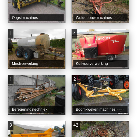
Oogstmachines
Weidebouwmachines
1
4
Mestverwerking
Kuilvoerverwerking
1
2
Beregeningstechniek
Boomkwekerijmachines
3
42