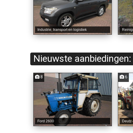
Industrie, transport en logistiek
Reinig
Nieuwste aanbiedingen:
8
6
Ford 2600
Deutz-