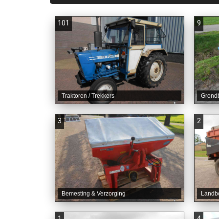
101
9
Traktoren / Trekkers
Grond
3
2
Bemesting & Verzorging
Landb
1
4