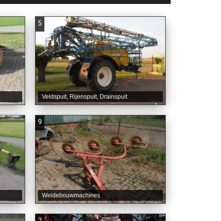
5
Veldspuit, Rijenspuit, Drainspuit
9
Weidebouwmachines
2