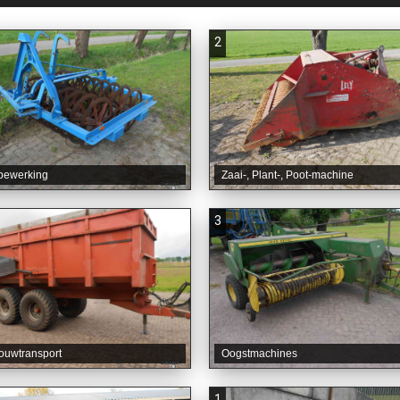
2
bewerking
Zaai-, Plant-, Poot-machine
3
ouwtransport
Oogstmachines
1