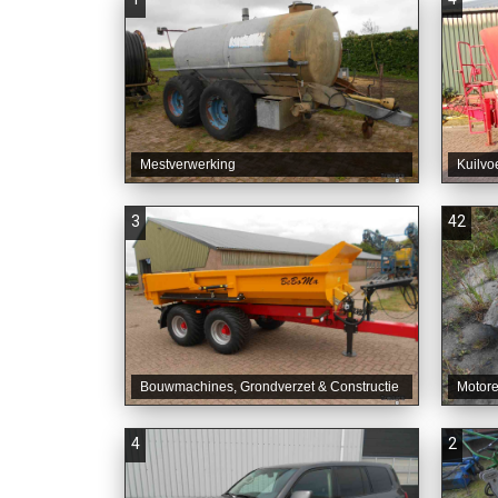
Mestverwerking
Kuilvo
3
42
Bouwmachines, Grondverzet & Constructie
Motore
4
2