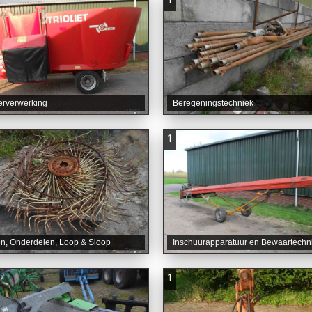
erverwerking
Beregeningstechniek
1
n, Onderdelen, Loop & Sloop
Inschuurapparatuur en Bewaartechn
1