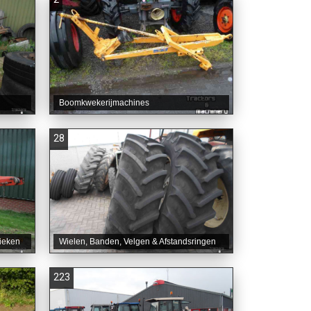
Boomkwekerijmachines
28
ieken
Wielen, Banden, Velgen & Afstandsringen
223