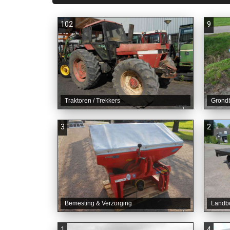
102
9
Traktoren / Trekkers
Grond
3
2
Bemesting & Verzorging
Landb
1
4