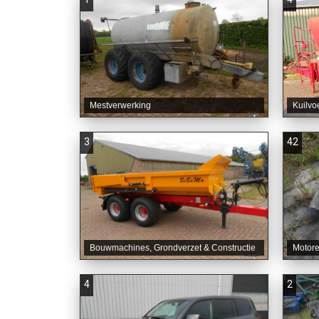
Mestverwerking
Kuilvo
3
42
Bouwmachines, Grondverzet & Constructie
Motore
4
2