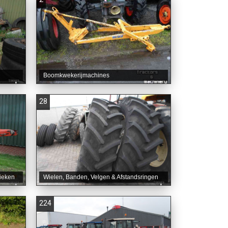
Boomkwekerijmachines
28
ieken
Wielen, Banden, Velgen & Afstandsringen
224