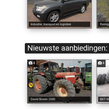
Industrie, transport en logistiek
Reinig
Nieuwste aanbiedingen:
4
4
David Brown 1690
BKT 4