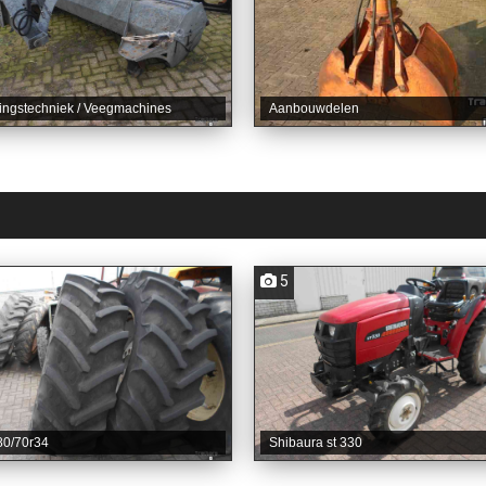
ingstechniek / Veegmachines
Aanbouwdelen
5
80/70r34
Shibaura st 330