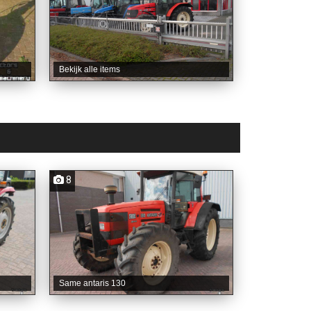
Bekijk alle items
8
Same antaris 130