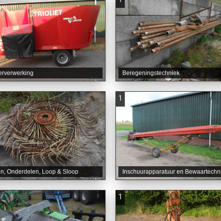
erverwerking
Beregeningstechniek
1
n, Onderdelen, Loop & Sloop
Inschuurapparatuur en Bewaartechn
1