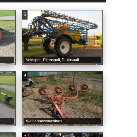
5
Veldspuit, Rijenspuit, Drainspuit
9
Weidebouwmachines
2