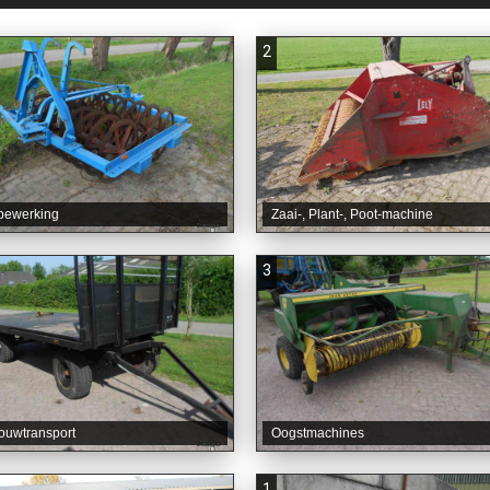
2
bewerking
Zaai-, Plant-, Poot-machine
3
ouwtransport
Oogstmachines
1